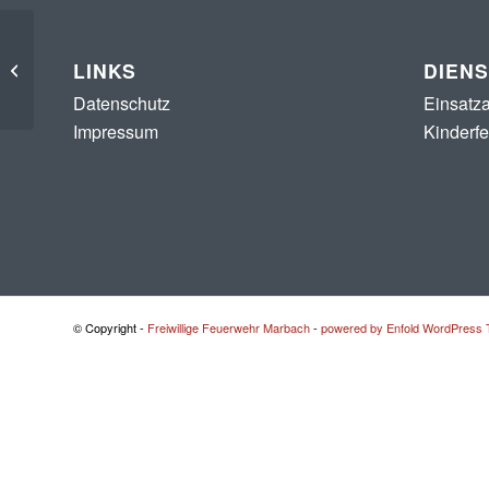
Großübung aller
LINKS
DIEN
Jugendfeuerwehren der
Gemeinde Petersberg
Datenschutz
Einsatza
Impressum
Kinderf
© Copyright -
Freiwillige Feuerwehr Marbach
-
powered by Enfold WordPress