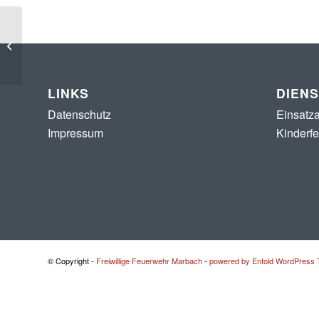
H1 – Glas und Öl nach
Verkehrsunfall auf B27
LINKS
DIEN
Datenschutz
Einsatza
Impressum
Kinderf
© Copyright -
Freiwillige Feuerwehr Marbach
-
powered by Enfold WordPress