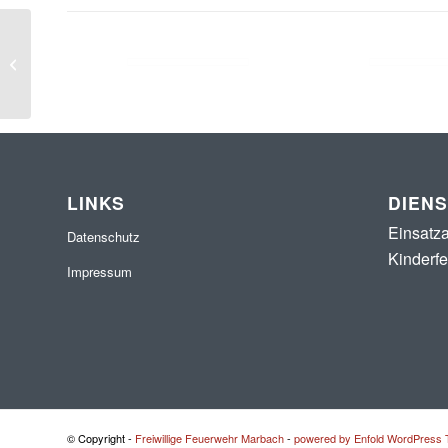
Hutzelfeuer 2025 in
Marbach
LINKS
DIEN
Einsatza
Datenschutz
Kinderf
Impressum
© Copyright -
Freiwillige Feuerwehr Marbach
-
powered by Enfold WordPress