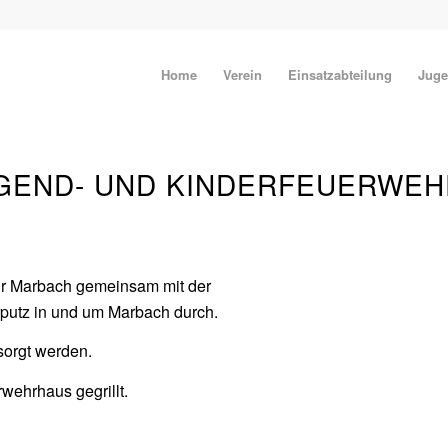
Home
Verein
Einsatzabteilung
Juge
UGEND- UND KINDERFEUERWEH
hr Marbach gemeinsam mit der
utz in und um Marbach durch.
sorgt werden.
ehrhaus gegrillt.